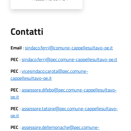
Utili
Contatti
Email
:
sindaco.ferri@comune-cappellesultavo-pe.it
PEC
:
sindaco.ferri@pec.comune-cappellesultavo-pe.it
PEC
:
vicesindaco.carota@pec.comune-
cappellesultavo-pe.it
PEC
:
assessore.difebo@pec.comune-cappellesultavo-
pe.it
PEC
:
assessore.tatone@pec.comune-cappellesultavo-
pe.it
PEC
:
assessore.dellemonache@pec.comune-