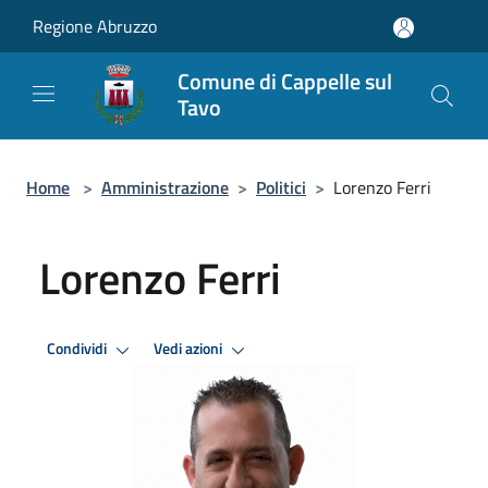
Salta al contenuto principale
Regione Abruzzo
Comune di Cappelle sul
Tavo
Home
>
Amministrazione
>
Politici
>
Lorenzo Ferri
Lorenzo Ferri
Condividi
Vedi azioni