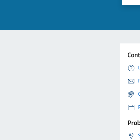
Cont
Prob