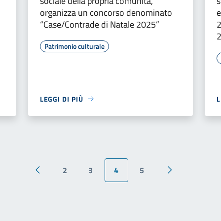
sociale della propria comunità,
s
organizza un concorso denominato
e
“Case/Contrade di Natale 2025”
2
Patrimonio culturale
LEGGI DI PIÙ
L
2
3
4
5
Pagina precedente
Pagina success