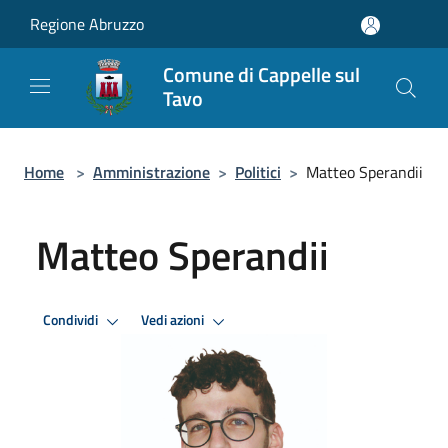
Salta al contenuto principale
Regione Abruzzo
Comune di Cappelle sul
Tavo
Home
>
Amministrazione
>
Politici
>
Matteo Sperandii
Matteo Sperandii
Condividi
Vedi azioni