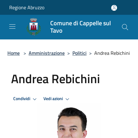
Salta al contenuto principale
Regione Abruzzo
Comune di Cappelle sul
Tavo
Home
>
Amministrazione
>
Politici
>
Andrea Rebichini
Andrea Rebichini
Condividi
Vedi azioni