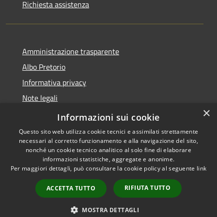
Richiesta assistenza
Amministrazione trasparente
Albo Pretorio
Informativa privacy
Note legali
×
Dichiarazione di accessibilità
Informazioni sui cookie
Questo sito web utilizza cookie tecnici e assimilati strettamente
necessari al corretto funzionamento e alla navigazione del sito,
nonché un cookie tecnico analitico al solo fine di elaborare
informazioni statistiche, aggregate e anonime.
RSS
Copyright © 2026 • Comune di
Per maggiori dettagli, può consultare la cookie policy al seguente
link
Accessibilità
Cappelle sul Tavo • Powered by
Privacy
Municipium
Accesso
•
RIFIUTA TUTTO
ACCETTA TUTTO
Cookie
redazione
Mappa del sito
MOSTRA DETTAGLI